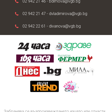
02 942 21 46 -
bdimova@vgb.bg
02 942 21 47 -
dvladimirova@vgb.bg
02 942 22 61 -
divanova@vgb.bg
Забранява се възпроизвеждането изцяло или отчасти