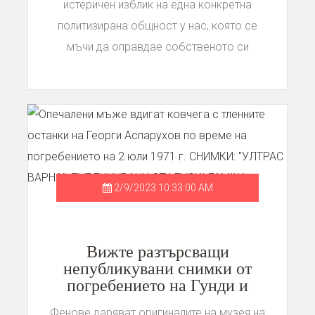
истеричен изблик на една конкретна
политизирана общност у нас, която се
мъчи да оправдае собственото си
съществуване
2/9/2023 10:33:00 AM
Вижте разтърсващи
непубликувани снимки от
погребението на Гунди и
Котков
Фенове даряват оригиналите на музея на