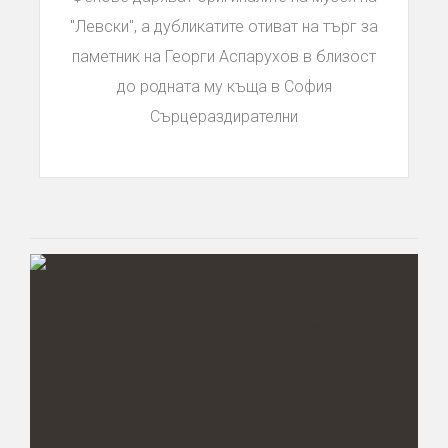
"Левски", а дубликатите отиват на търг за
паметник на Георги Аспарухов в близост
до родната му къща в София
Сърцераздирателни