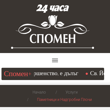
Спомен+
ещ към съвършенство, е дълъг
Св. Йоан 
Начало
Услуги
Паметници и Надгробни Плочи