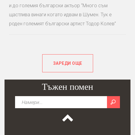
и до големия български актьор “Много съм
щастлива винаги когато идвам в Шумен. Тук е
роден големият български артист Тодор Колев”
ЗАРЕДИ ОЩЕ
Тъжен помен