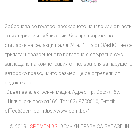
Забранява се възпроизвеждането изцяло или отчасти
на материали и публикации, без предварително
съгласие на редакцията; чл.24 ал.1 т.5 от ЗАвПСП не се
прилага; неразрешеното ползване е свързано със
заплащане на компенсация от ползвателя за нарушено
авторско право, чийто размер ще се определи от
редакцията.
„Съвет за електронни медии: Адрес: гр. София, бул.
"Шипченски проход" 69, Тел: 02/ 9708810, E-mail:
office@cem.bg
, https://www.cem.bg/“
© 2019 .
SPOMEN.BG
. ВСИЧКИ ПРАВА СА ЗАПАЗЕНИ.