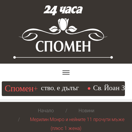
Спомен+
 съвършенство, е дълъг
Св. Йоан Златоус
Начало
Новини
Мерилин Монро и нейните 11 прочути мъже
(плюс 1 жена)