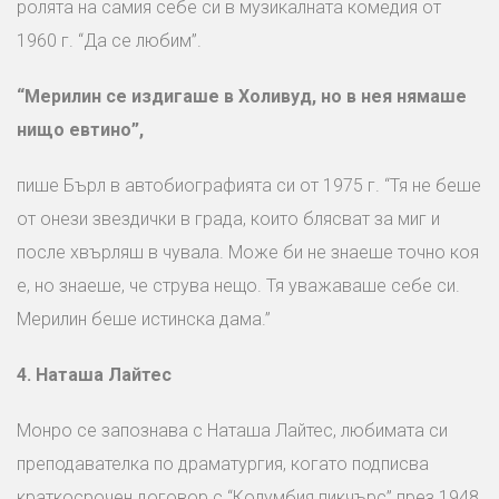
ролята на самия себе си в музикалната комедия от
1960 г. “Да се любим”.
“Мерилин се издигаше в Холивуд, но
в нея нямаше
нищо евтино”,
пише Бърл в автобиографията си от 1975 г. “Тя не беше
от онези звездички в града, които блясват за миг и
после хвърляш в чувала. Може би не знаеше точно коя
е, но знаеше, че струва нещо. Тя уважаваше себе си.
Мерилин беше истинска дама.”
4.
Наташа Лайтес
Монро се запознава с Наташа Лайтес, любимата си
преподавателка по драматургия, когато подписва
краткосрочен договор с “Колумбия пикчърс” през 1948