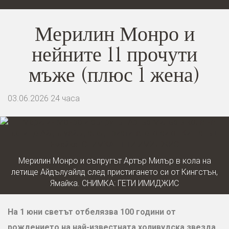
Мерилин Монро и
нейните 11 прочути
мъже (плюс 1 жена)
03.06.2026
24 часа
Мерилин Монро и съпругът Артър Милър в кола на
летище Айдълуайлд след пристигането си от Кингстън,
Ямайка. СНИМКА: ГЕТИ ИМИДЖИС
На 1 юни светът отбелязва 100 години от
рождението на най-известната холивудска звезда