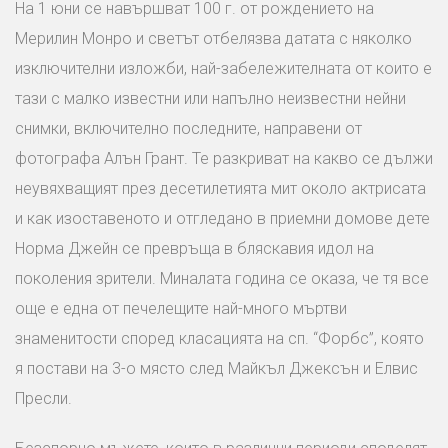
На 1 юни се навършват 100 г. от рождението на
Мерилин Монро и светът отбелязва датата с няколко
изключителни изложби, най-забележителната от които е
тази с малко известни или напълно неизвестни нейни
снимки, включително последните, направени от
фотографа Алън Грант. Те разкриват на какво се дължи
неувяхващият през десетилетията мит около актрисата
и как изоставеното и отгледано в приемни домове дете
Норма Джейн се превръща в бляскавия идол на
поколения зрители. Миналата година се оказа, че тя все
още е една от печелещите най-много мъртви
знаменитости според класацията на сп. “Форбс”, която
я постави на 3-о място след Майкъл Джексън и Елвис
Пресли.