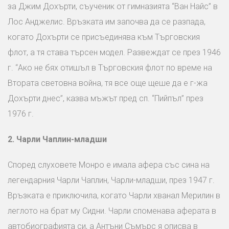
за Джим Дохърти, съученик от гимназията “Ван Найс” в
Лос Анджелис. Връзката им започва да се разпада,
когато Дохърти се присъединява към Търговския
флот, а тя става търсен модел. Развеждат се през 1946
г. “Ако не бях отишъл в Търговския флот по време на
Втората световна война, тя все още щеше да е г-жа
Дохърти днес”, казва мъжът пред сп. “Пийпъл” през
1976 г.
2.
Чарли Чаплин-младши
Според слуховете Монро е имала афера със сина на
легендарния Чарли Чаплин, Чарли-младши, през 1947 г.
Връзката е приключила, когато Чарли хванал Мерилин в
леглото на брат му Сидни. Чарли споменава аферата в
автобиографията си, а Антъни Съмърс я описва в