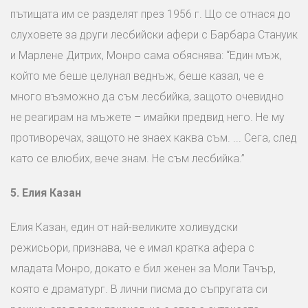
пътищата им се разделят през 1956 г. Що се отнася до
слуховете за други лесбийски афери с Барбара Стануик
и Марлене Дитрих, Монро сама обяснява: “Един мъж,
който ме беше целунал веднъж, беше казал, че е
много възможно да съм лесбийка, защото очевидно
не реагирам на мъжете – имайки предвид него. Не му
противоречах, защото не знаех каква съм. ... Сега, след
като се влюбих, вече знам. Не съм лесбийка.”
5
.
Елия Казан
Елия Казан, един от най-великите холивудски
режисьори, признава, че е имал кратка афера с
младата Монро, докато е бил женен за Моли Тачър,
която е драматург. В лични писма до съпругата си