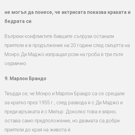
не могъл да понесе,
че актрисата показва
краката и
бедрата си
Въпреки конфликтите бившите съпрузи останали
приятели и в продължение на 20 години след смъртта на
Монро Ди Маджо изпращал рози на гроба ѝ три пъти
седмично.
9.
Марлон Брандо
Твърди се, че Монро и Марлон Брандо са се срещали
за кратко през 1955 г., след развода ѝ с Ди Маджо и
преди връзката ѝ с Милър. Доколко това е вярно,
остава само предположение, но двамата са добри
приятели до края на живота ѝ.