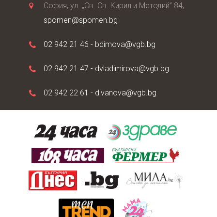
София, ул. „Св. Св. Кирил и Методий” 84,
spomen@spomen.bg
02 942 21 46 -
bdimova@vgb.bg
02 942 21 47 -
dvladimirova@vgb.bg
02 942 22 61 -
divanova@vgb.bg