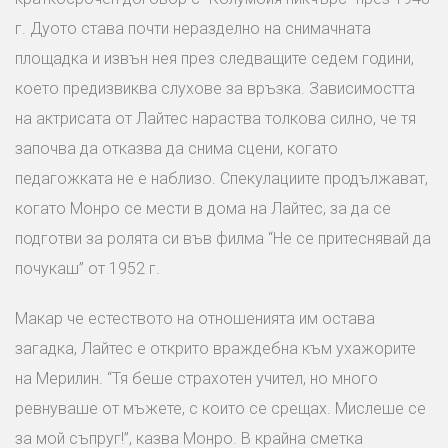
г. Дуото става почти неразделно на снимачната
площадка и извън нея през следващите седем години,
което предизвиква слухове за връзка. Зависимостта
на актрисата от Лайтес нараства толкова силно, че тя
започва да отказва да снима сцени, когато
педагожката не е наблизо. Спекулациите продължават,
когато Монро се мести в дома на Лайтес, за да се
подготви за ролята си във филма “Не се притеснявай да
почукаш” от 1952 г.
Макар че естеството на отношенията им остава
загадка, Лайтес е открито враждебна към ухажорите
на Мерилин. “Тя беше страхотен учител, но много
ревнуваше от мъжете, с които се срещах. Мислеше се
за мой съпруг!”, казва Монро. В крайна сметка