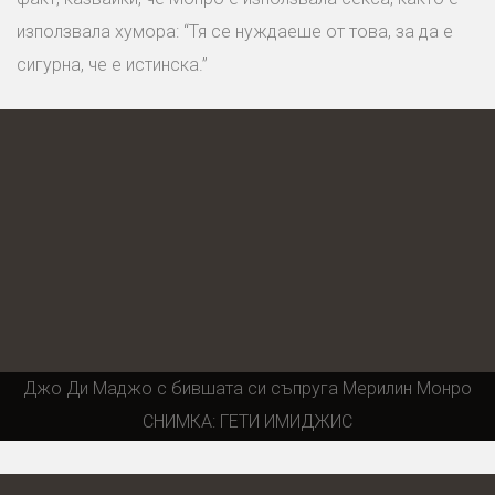
използвала хумора: “Тя се нуждаеше от това, за да е
сигурна, че е истинска.”
Джо Ди Маджо с бившата си съпруга Мерилин Монро
СНИМКА: ГЕТИ ИМИДЖИС