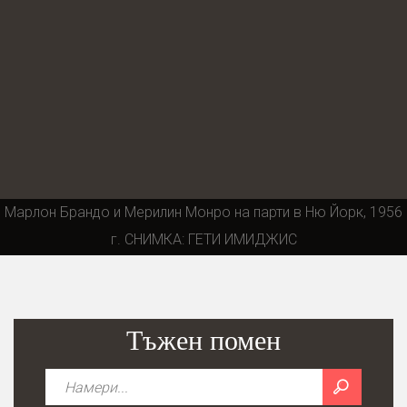
Марлон Брандо и Мерилин Монро на парти в Ню Йорк, 1956
г. СНИМКА: ГЕТИ ИМИДЖИС
Тъжен помен