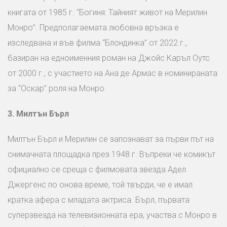
книгата от 1985 г. “Богиня: Тайният живот на Мерилин
Монро”. Предполагаемата любовна връзка е
изследвана и във филма “Блондинка” от 2022 г.,
базиран на едноименния роман на Джойс Каръл Оутс
от 2000 г., с участието на Ана де Армас в номинираната
за “Оскар” роля на Монро.
3.
Милтън Бърл
Милтън Бърл и Мерилин се запознават за първи път на
снимачната площадка през 1948 г. Въпреки че комикът
официално се среща с филмовата звезда Адел
Джергенс по онова време, той твърди, че е имал
кратка афера с младата актриса. Бърл, първата
суперзвезда на телевизионната ера, участва с Монро в