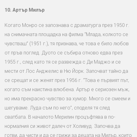
10.
Артър Милър
Когато Монро се запознава с драматурга през 1950 г.
на снимачната площадка на филма “Млада, колкото се
чувстваш” (1951 г.), тя признава, че това е било любов
от пръв поглед. Дуото се събира отново едва през
1955 г., след като тя се развежда с Ди Маджо и се
мести от Лос Анджелис в Ню Йорк. Започват тайно да
се срещат и се женят през 1956 г. “Това е първият път,
когато съм наистина влюбена. Артър е сериозен мъж,
но има прекрасно чувство за хумор. Много се смеем и
шегуваме. Луда съм по него”, споделя тя след
сватбата. В началото Мерилин процъфтява в по-
нормалния си живот далеч от Холивуд. Започва да
готви, да чисти и да се грижи за децата на Милър, които