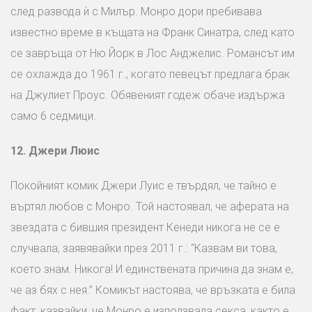
след развода ѝ с Милър. Монро дори пребивава
известно време в къщата на Франк Синатра, след като
се завръща от Ню Йорк в Лос Анджелис. Романсът им
се охлажда до 1961 г., когато певецът предлага брак
на Джулиет Проус. Обявеният годеж обаче издържа
само 6 седмици.
12.
Джери Люис
Покойният комик Джери Луис e твърдял, че тайно е
въртял любов с Монро. Той настоявал, че аферата на
звездата с бившия президент Кенеди никога не се е
случвала, заявявайки през 2011 г.: “Казвам ви това,
което знам. Никога! И единствената причина да знам е,
че аз бях с нея.” Комикът настоява, че връзката е била
факт, казвайки, че Монро е използвала секса, както е