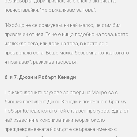
режисьорът дори признал, че е спал с актрисата,
подчертавайки: “Не съжалявам за това”.
“Изобщо не се срамувам, ни най-малко, че съм бил
привлечен от нея. Тя не е нищо подобно на това, което
изглежда сега, или дори на това, в което се е
превърнала сега. Беше малка бездомна котка, когато
я познавах”, разкрива творецът,
6.
и 7.
Джон и
Робърт Кенеди
Най-скандалните слухове за афери на Монро са с
бившия президент Джон Кенеди и по-късно с брат му
Робърт Кенеди, когато той е главен прокурор. Една от
най-известните конспиративни теории около
преждевременната ѝ смърт е свързана именно с