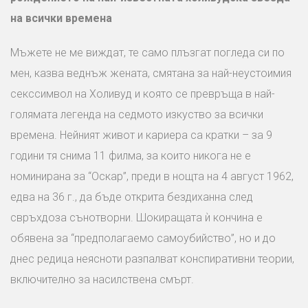
на всички времена
Мъжете не ме виждат, те само плъзгат погледа си по
мен, казва веднъж жената, смятана за най-неустоимия
секссимвол на Холивуд и която се превръща в най-
голямата легенда на седмото изкуство за всички
времена. Нейният живот и кариера са кратки – за 9
години тя снима 11 филма, за които никога не е
номинирана за “Оскар”, преди в нощта на 4 август 1962,
едва на 36 г., да бъде открита бездиханна след
свръхдоза сънотворни. Шокиращата ѝ кончина е
обявена за “предполагаемо самоубийство”, но и до
днес редица неясноти разпалват конспиративни теории,
включително за насилствена смърт.