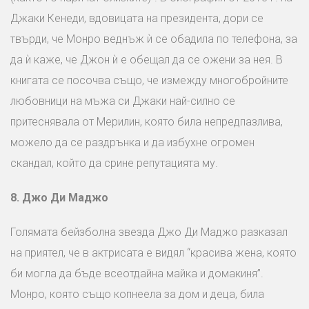
Джаки Кенеди, вдовицата на президента, дори се
твърди, че Монро веднъж ѝ се обадила по телефона, за
да ѝ каже, че Джон ѝ е обещал да се ожени за нея. В
книгата се посочва също, че измежду многобройните
любовници на мъжа си Джаки най-силно се
притеснявала от Мерилин, която била непредпазлива,
можело да се раздрънка и да избухне огромен
скандал, който да срине репутацията му.
8.
Джо Ди Маджо
Голямата бейзболна звезда Джо Ди Маджо разказал
на приятел, че в актрисата е видял “красива жена, която
би могла да бъде всеотдайна майка и домакиня”.
Монро, която също копнеела за дом и деца, била