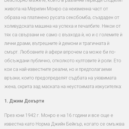
Безспорно мъжете, които в различни периоди споделят
живота на Мерилин Монро са неизменна част от
образа на платинено русата сексбомба, създаден от
холивудската машина на успеха и печалбите. Някои от
тях са свързани не само с възхода ѝ, но и с големите ѝ
лични драми, вътрешните ѝ демони и трагичната ѝ
смърт. Любовните ѝ афери впрочем са може би по-
обсъждани публично, отколкото култовите ѝ роли. Ето
кои са най-известните реални, но и предполагаеми
връзки, които предопределят съдбата на уязвимата
жена, скрита зад маската на неустоимата изкусителка:
1.
Джим Дохърти
През юни 1942 г. Монро е на 16 години и все още е
известна като Норма Джийн Бейкър, когато се омъжва