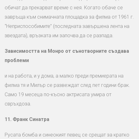
обичат да прекарват време с нея. Когато обаче се
завръща към снимачната площадка за филма от 1961 г.
“Неприспособимите” (последната завършена лента на
звездата), връзката им започва да се разпада.
Зависимостта на Монро
от сънотворните
създава
проблеми
и на работа, и у дома, а малко преди премиерата на
филма тя и Милър се развеждат след пет години брак.
Само 19 месеца по-късно актрисата умира от
свръхдоза.
11.
Франк Синатра
Русата бомба и синеокият певец се срещат за кратко