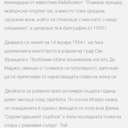
изненадана от известния бейзболист. “Очаквах крещящ
нюйоркски спортен тип, а вместо това срещнах
сдържан мъж, който се отнасяше с мен като с нещо
специално”, е цитирана тя в биография от 1993 г.
Двамата се женят на 14 януари 1954 г. на тиха
церемония в кметството в родния му град Сан
Франциско. Проблеми обаче възникнали, когато Ди
Маджо, свикнал с голямата си популярност, започнал
да се притеснява от нарастващата слава на жена си.
Двойката се развела през октомври същата година,
девет месеца след сватбата. По-късно Монро казва,
че скандалната ѝ сцена с веещата се пола във филма
“Седемгодишният сърбеж” е била последната точка на
спора с ревнивия съпруг. Той