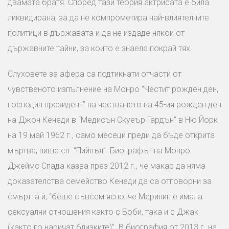
двамата братя. Според тази теория актрисата е била
ликвидирана, за да не компрометира най-влиятелните
политици в държавата и да не издаде някои от
държавните тайни, за които е знаела покрай тях.
Слуховете за афера са подтикнати отчасти от
чувственото изпълнение на Монро “Честит рожден ден,
господин президент” на честването на 45-ия рожден ден
на Джон Кенеди в “Медисън Скуеър Гардън” в Ню Йорк
на 19 май 1962 г., само месеци преди да бъде открита
мъртва, пише сп. “Пийпъл”. Биографът на Монро
Джеймс Спада казва през 2012 г., че макар да няма
доказателства семейство Кенеди да са отговорни за
смъртта ѝ, “беше съвсем ясно, че Мерилин е имала
сексуални отношения както с Боби, така и с Джак
(както го наричат близките)”. В биография от 2013 г. на