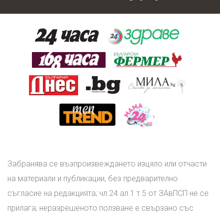
Забранява се възпроизвеждането изцяло или отчасти
на материали и публикации, без предварително
съгласие на редакцията; чл.24 ал.1 т.5 от ЗАвПСП не се
прилага; неразрешеното ползване е свързано със