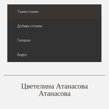
Тъжен помен
Добави спомен
Галерия
Видео
Цветелина Атанасова
Атанасова