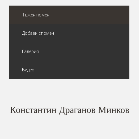
Тъжен помен
Добави спомен
Галерия
Видео
Константин Драганов Минков