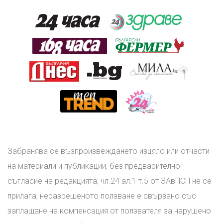
Забранява се възпроизвеждането изцяло или отчасти
на материали и публикации, без предварително
съгласие на редакцията; чл.24 ал.1 т.5 от ЗАвПСП не се
прилага; неразрешеното ползване е свързано със
заплащане на компенсация от ползвателя за нарушено