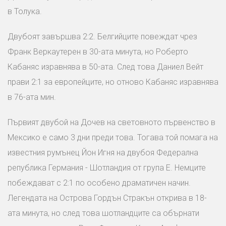
в Толука.
Двубоят завършва 2:2. Белгийците повеждат чрез
Франк Веркаутерен в 30-ата минута, но Роберто
Кабаняс изравнява в 50-ата. След това Даниел Вейт
прави 2:1 за европейците, но отново Кабаняс изравнява
в 76-ата мин.
Първият двубой на Дочев на световното първенство в
Мексико е само 3 дни преди това. Тогава той помага на
известния румънец Йон Игня на двубоя Федерална
република Германия - Шотландия от група Е. Немците
побеждават с 2:1 по особено драматичен начин.
Легендата на Острова Гордън Стракън открива в 18-
ата минута, но след това шотландците са обърнати