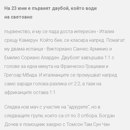
На 23 юни е първият двубой, който води
на световно
първенство, и му се пада доста интересен - Италия
срещу Камерун. Който бие, се класира напред. Помагат
му двама испанци - Викториано Санчес Арминио и
Емилио Сориано Аларден. Двубоят завършва 1:1 с
голове за една минута на Франческо Грациани и
Грегоар Мбида. И италианците се промушват напред
само заради голова разлика от 2:2, а тази на
африканците остава 1:1.
Следва нов мач с участие на "адзурите", но в
следващите групи, които са от по 3 отбора. Богдан
Дочев е помощник заедно с Томсон Там Сун Чан