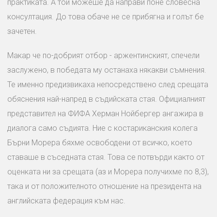
практиката. А той можеше да направи поне словесна
консултация. До това обаче не се прибягна и голът бе
зачетен.
Макар че по-добрият отбор - аржентинският, спечели
заслужено, в победата му останаха някакви съмнения.
Те именно предизвикаха непосредствено след срещата
обяснения най-напред в съдийската стая. Официалният
представител на ФИФА Херман Нойбергер ангажира в
диалога само съдията. Ние с костариканския колега
Бърни Морера бяхме освободени от всичко, което
ставаше в съседната стая. Това се потвърди както от
оценката ни за срещата (аз и Морера получихме по 8,3),
така и от положителното отношение на президента на
английската федерация към нас.