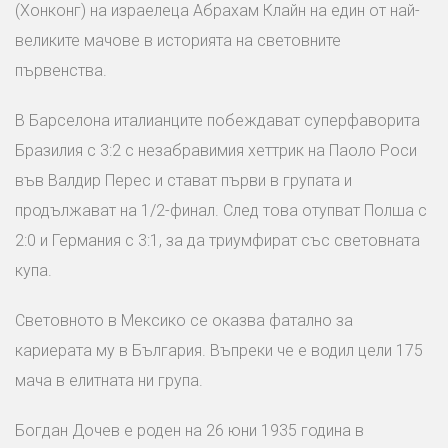
(Хонконг) на израелеца Абрахам Клайн на един от най-
великите мачове в историята на световните
първенства.
В Барселона италианците побеждават суперфаворита
Бразилия с 3:2 с незабравимия хеттрик на Паоло Роси
във Валдир Перес и стават първи в групата и
продължават на 1/2-финал. След това отупват Полша с
2:0 и Германия с 3:1, за да триумфират със световната
купа.
Световното в Мексико се оказва фатално за
кариерата му в България. Въпреки че е водил цели 175
мача в елитната ни група.
Богдан Дочев е роден на 26 юни 1935 година в