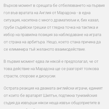
Върхов момент в срещата бе отбелязването на първия
гол във вратата на Англия от Марадона - в една
ситуация, наситена с много драматизъм и, бих казал,
груби съдийски грешки от гледна точка на тактика и
избор на правилна позиция за наблюдаване на играта
от страна на арбитъра. Нещо, което стана причина да
се елиминира тъй желаното взаимодействие.
В първия момент едва ли някой е предполагал, че от
това действие на Марадона ще се разгорят толкова
страсти, спорове и дискусии.
Острата реакция на двамата английски играчи, единият
от които бе вратарят Шилтън, подтикна тунизийския
съдия да извърши някои неща извън общоприетите в