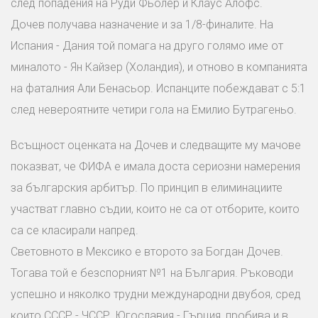
след попадения на Руди Фьолер и Клаус Алофс.
Дочев получава назначение и за 1/8-финалите. На
Испания - Дания той помага на друго голямо име от
миналото - Ян Кайзер (Холандия), и отново в компанията
на фаталния Али Бенасьор. Испанците побеждават с 5:1
след невероятните четири гола на Емилио Бутрагеньо.
Всъщност оценката на Дочев и следващите му мачове
показват, че ФИФА е имала доста сериозни намерения
за българския арбитър. По принцип в елиминациите
участват главно съдии, които не са от отборите, които
са се класирали напред.
Световното в Мексико е второто за Богдан Дочев.
Тогава той е безспорният №1 на България. Ръководи
успешно и няколко трудни международни двубоя, сред
които СССР - ЧССР, Югославия - Гърция, пробива и в