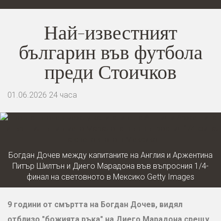
Най-известният
българин във футбола
преди Стоичков
01.06.2026
24 часа
Богдан Дочев между капитаните на Англия и Аржентина
Питър Шилтън и Диего Марадона във въпросния 1/4-
финал на световното в Мексико
Getty Images
9 години от смъртта на Богдан Дочев, видял
отблизо "божията ръка" на Диего Марадона срещу