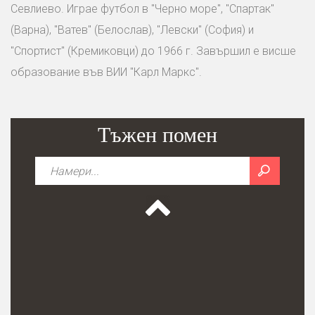
Севлиево. Играе футбол в "Черно море", "Спартак"
(Варна), "Ватев" (Белослав), "Левски" (София) и
"Спортист" (Кремиковци) до 1966 г. Завършил е висше
образование във ВИИ "Карл Маркс".
Тъжен помен