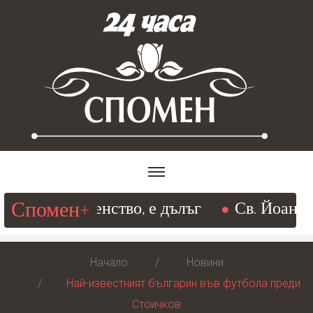
Спомен+
ъм съвършенство, е дълъг
Св. Йоан Злат
Начало
Новини
Най-известният българин във футбола преди
Стоичков