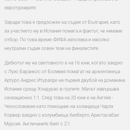
евротурнирите.
Заради това е предложен за съдия от България, като
за участието му в Испания помага и фактът, че нямаме
отбор. По това време ФИФА използва и няколко
неутрални съдии освен тези на финалистите.
Дебютът му на световното е на 16 юни, когато заедно
с Луис Баранкос от Боливия помагат на аржентинеца
Артуро Андрес Итуралде на първия двубой на домакина
Испания срещу Хондурас в групите. Мачът завършва
сензационно 1:1. След това на 20 юни е на Англия -
Чехословакия като помощник на холандеца Чарлз
Корвер заедно с колумбиеца Хилберто Аристасабал
Мурсия. Англичаните бият с 2:1.