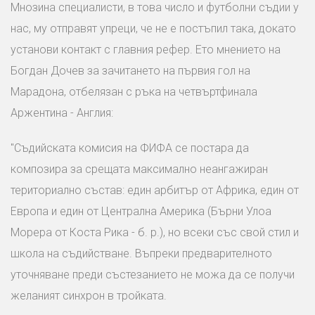
Мнозина специалисти, в това число и футболни съдии у
нас, му отправят упреци, че не е постъпил така, докато
установи контакт с главния рефер. Ето мнението на
Богдан Дочев за зачитането на първия гол на
Марадона, отбелязан с ръка на четвъртфинала
Аржентина - Англия:
"Съдийската комисия на ФИФА се постара да
композира за срещата максимално неангажиран
териториално състав: един арбитър от Африка, един от
Европа и един от Централна Америка (Бърни Улоа
Морера от Коста Рика - б. р.), но всеки със свой стил и
школа на съдийстване. Въпреки предварителното
уточняване преди състезанието не можа да се получи
желаният синхрон в тройката.