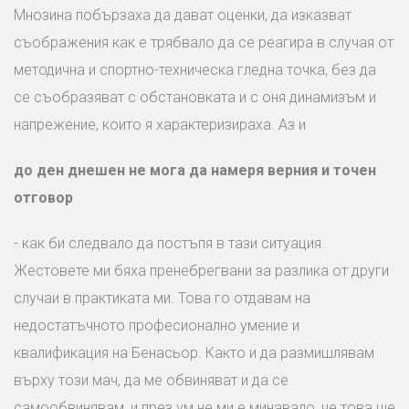
Мнозина побързаха да дават оценки, да изказват
съображения как е трябвало да се реагира в случая от
методична и спортно-техническа гледна точка, без да
се съобразяват с обстановката и с оня динамизъм и
напрежение, които я характеризираха. Аз и
до ден днешен не мога да намеря верния и точен
отговор
- как би следвало да постъпя в тази ситуация.
Жестовете ми бяха пренебрегвани за разлика от други
случаи в практиката ми. Това го отдавам на
недостатъчното професионално умение и
квалификация на Бенасьор. Както и да размишлявам
върху този мач, да ме обвиняват и да се
самообвинявам, и през ум не ми е минавало, че това ще