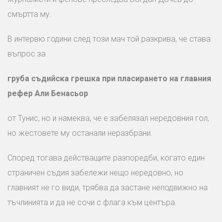
смъртта му.
В интервю години след този мач той разкрива, че става
въпрос за
груба съдийска грешка при пласирането на главния
рефер Али Бенасьор
от Тунис, но и намеква, че е забелязал нередовния гол,
но жестовете му останали неразбрани.
Според тогава действащите разпоредби, когато един
страничен съдия забележи нещо нередовно, но
главният не го види, трябва да застане неподвижно на
тъчлинията и да не сочи с флага към центъра.