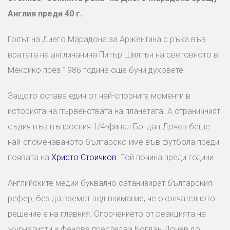
Англия преди 40 г.
Голът на Диего Марадона за Аржентина с ръка във
вратата на англичанина Питър Шилтън на световното в
Мексико през 1986 година още буни духовете.
Защото остава един от най-спорните моменти в
историята на първенствата на планетата. А страничният
съдия във въпросния 1/4-финал Богдан Дочев беше
най-споменаваното българско име във футбола преди
появата на
Христо Стоичков
. Той почина преди години
Английските медии буквално сатанизират българския
рефер, без да вземат под внимание, че окончателното
решение е на главния. Огорчението от реакцията на
журналисти и фенове преследва Богдан Дочев до