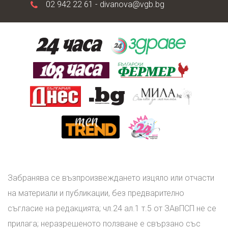
02 942 22 61 -
divanova@vgb.bg
Забранява се възпроизвеждането изцяло или отчасти
на материали и публикации, без предварително
съгласие на редакцията; чл.24 ал.1 т.5 от ЗАвПСП не се
прилага; неразрешеното ползване е свързано със