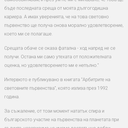
бъде последната среща от моята дългогодишна
кариера. А имах уверенията, че на това световно
първенство ще получа онова морално удовлетворение,
което ми се полагаше.
Срещата обаче се оказа фатална - ход напред не се
получи. Остана ми само утехата от положителната
оценка, но удовлетворението ми е непълно."
Интервюто е публикувано в книгата "Арбитрите на
световните първенства", която излиза през 1992
година.
За съжаление, от този момент нататък спира и
българското участие на първенства на планетата при