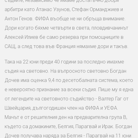
съдиите, независимо че имаме достатъчно добри
арбитри като Атанас Узунов, Стефан Орманджиев и
Антон Генов. ФИФА въобще не ни обръща внимание.
Дори когато бяхме четвърти в света, пловдивчанинът
Алексей Илиев бе само резерва при помощниците в
САЩ, а след това във Франция нямахме дори и такъв.
Така на 22 юни преди 40 години за последно имахме
съдия на световно. На въпросното световно Богдан
Дочев има оценка 9,4 по десетобалната система, което
е невероятно признание за всеки съдия. Пише му я една
от легендите на световното съдийство - Валтер Гаг от
Швейцария, дългогодишен член на ФИФА и УЕФА.
Мачът е от решителния ден на предварителна група B,
където са домакините, Белгия, Парагвай и Ирак. Богдан
Дочев получава наряда за Белгия - Парагвай на 11 юни