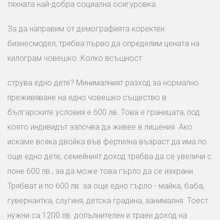
тяхната най-добра социална осигуровка.
За да направим от демографията коректен
бизнесмодел, трябва първо да определим цената на
килограм човешко. Колко всъщност
струва едно дете? Минималният разход за нормално
преживяване на едно човешко същество в
българските условия е 600 лв. Това е границата, под
която индивидът започва да живее в лишения. Ако
искаме всяка двойка във фертилна възраст да има по
още едно дете, семейният доход трябва да се увеличи с
поне 600 лв., за да може това гърло да се изхрани.
Трябват и по 600 лв. за още едно гърло - майка, баба,
гувернантка, слугиня, детска градина, занималня. Тоест
нужни са 1200 лв. допълнителен и траен доход на