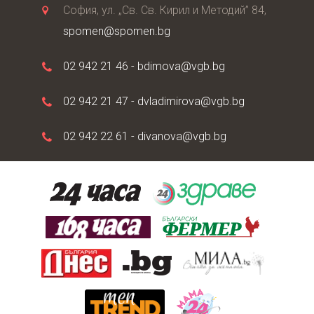
София, ул. „Св. Св. Кирил и Методий” 84,
spomen@spomen.bg
02 942 21 46 -
bdimova@vgb.bg
02 942 21 47 -
dvladimirova@vgb.bg
02 942 22 61 -
divanova@vgb.bg