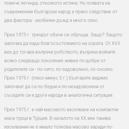
повече легенда, отколкото истина. Но появата на
съвременния български народ е пряко следствие от
два фактора - изобилен дъжд и много секс.
През 1975 г. трендът обаче се обръща. Защо? Защото
започва да пада благосъстоянието на хората. От XVII
век до тогава въпреки робството, въпреки войните
всяко следващо поколение живее по-добре от
родителите си - по-сито, по-задоволено, по-охолно.
През 1975 г. (плюс-минус 5 г.) българите видимо
започват да са по-бедни и по-незадоволени от
съседите си и други народи в аналогична ситуация.
През 1975 г. е най-масовото изселване на компактни
маси турци в Турция. В началото на ХХ век такива
изселвания не е имало толкова масово заради по-