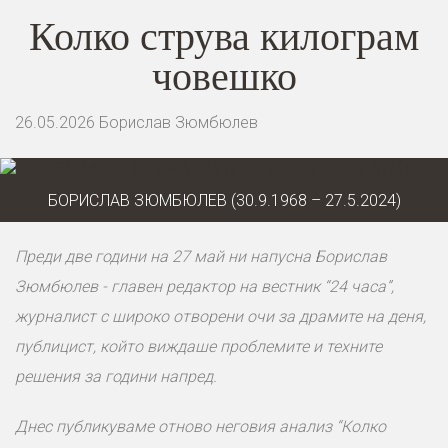
Колко струва килограм
човешко
26.05.2026
Борислав Зюмбюлев
БОРИСЛАВ ЗЮМБЮЛЕВ (30.9.1968 – 27.5.2024)
Преди две години на 27 май ни напусна Борислав
Зюмбюлев - главен редактор на вестник “24 часа”,
журналист с широко отворени очи за драмите на деня,
публицист, който виждаше проблемите и техните
решения за години напред.
Днес публикуваме отново неговия анализ “Колко