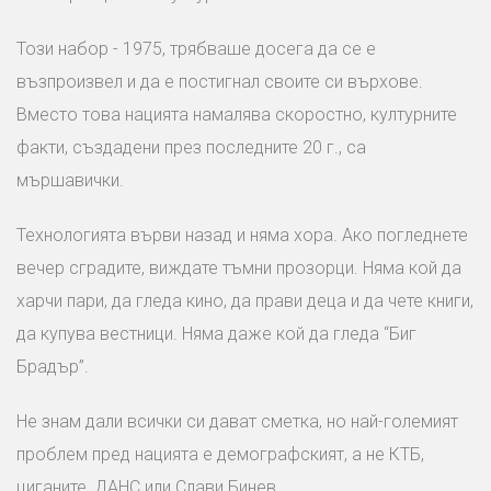
Този набор - 1975, трябваше досега да се е
възпроизвел и да е постигнал своите си върхове.
Вместо това нацията намалява скоростно, културните
факти, създадени през последните 20 г., са
мършавички.
Технологията върви назад и няма хора. Ако погледнете
вечер сградите, виждате тъмни прозорци. Няма кой да
харчи пари, да гледа кино, да прави деца и да чете книги,
да купува вестници. Няма даже кой да гледа “Биг
Брадър”.
Не знам дали всички си дават сметка, но най-големият
проблем пред нацията е демографският, а не КТБ,
циганите, ДАНС или Слави Бинев.