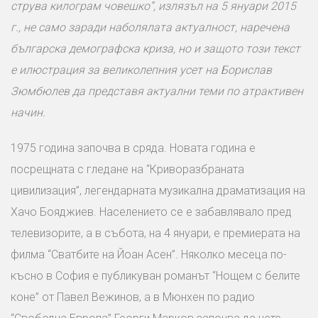
струва килограм човешко”, излязъл на 5 януари 2015
г., не само заради наболялата актуалност, наречена
българска демографска криза, но и защото този текст
е илюстрация за великолепния усет на Борислав
Зюмбюлев да представя актуални теми по атрактивен
начин.
1975 година започва в сряда. Новата година е
посрещната с гледане на “Криворазбраната
цивилизация”, легендарната музикална драматизация на
Хачо Бояджиев. Населението се е забавлявало пред
телевизорите, а в събота, на 4 януари, е премиерата на
филма “Сватбите на Йоан Асен”. Няколко месеца по-
късно в София е публикуван романът “Нощем с белите
коне” от Павел Вежинов, а в Мюнхен по радио