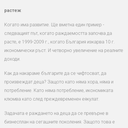
растеж
Когато има развитие. Ще вметна един пример -
следващият път, когато раждаемостта започва да
расте, е 1999-2009 г., когато България изкарва 10 г.
икономически ръст. И четворно увеличение на реалните
доходи.
Как да накараме българите да се чифтосват, да
произвеждат деца? Защото като няма хора, няма и
потребление. Като няма потребление, икономиката
клюмва като след преждевременен еякулат.
Задачата е раждането на деца да се превърне в
бизнесплан на сегашните поколения. Защото това е