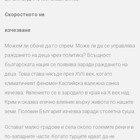
Скоростното ни
изчезване
Можем ли обаче да го спрем. Може ли да се управлява
раждането на деца чрез политика? Всъщност
българската нация се появява заради раждането на
деца. Това става някъде през XVII век, когато
климатичният феномен Каспийска валежна сянка
изчезва. Явлението се е зародило в края на Х век над
Крим и оказва епично влияние върху живота по нашите
земи. Половин България изчезва заради столетна суша.
Остават малко градове и села около големите реки и в
по-западните части. Когато турците идват да ни