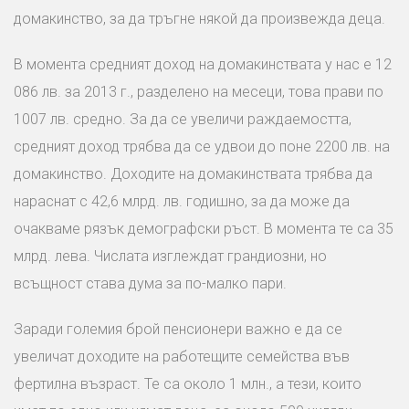
домакинство, за да тръгне някой да произвежда деца.
В момента средният доход на домакинствата у нас е 12
086 лв. за 2013 г., разделено на месеци, това прави по
1007 лв. средно. За да се увеличи раждаемостта,
средният доход трябва да се удвои до поне 2200 лв. на
домакинство. Доходите на домакинствата трябва да
нараснат с 42,6 млрд. лв. годишно, за да може да
очакваме рязък демографски ръст. В момента те са 35
млрд. лева. Числата изглеждат грандиозни, но
всъщност става дума за по-малко пари.
Заради големия брой пенсионери важно е да се
увеличат доходите на работещите семейства във
фертилна възраст. Те са около 1 млн., а тези, които