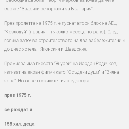
“Свободна Европа” Георги Марков започва да чете
своите “Задочни репортажи за България”.
През пролетта на 1975 г. е пуснат втори блок на АЕЦ
“Козлодуй” (първият - няколко месеца по-рано). След
година започва строителството на два забележителни и
до днес хотела - Японския и Шведския.
Премиера има пиесата “Януари” на Йордан Радичков,
излизат на екран филми като “Осъдени души” и “Вилна
зона”. Но освен всичките тия шедьоври
през 1975 г.
се раждат и
158 хил. деца