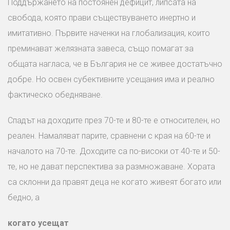
Поддържането на постоянен дефицит, липсата на
свобода, която прави съществуването инертно и
имитативно. Първите наченки на глобализация, които
преминават желязната завеса, също помагат за
общата нагласа, че в България не се живее достатъчно
добре. Но освен субективните усещания има и реално
фактическо обедняване.
Спадът на доходите през 70-те и 80-те е относителен, но
реален. Намаляват парите, сравнени с края на 60-те и
началото на 70-те. Доходите са по-високи от 40-те и 50-
те, но не дават перспектива за размножаване. Хората
са склонни да правят деца не когато живеят богато или
бедно, а
когато усещат