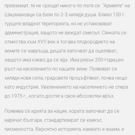
превземат, те не срещат никого по пътя си. “Армиите” на
Шишмановци са били по 2-3 хиляди души. Близо 100 г.
турците владеят територията, но не установяват
администрация, защото не виждат смисъл. Сянката се
отмества към XVII век и тогава плодородието на
земите се завръща, децата започват да оцеляват,
защото има какво да се яде. Има рязък 200-годишен
ръст на населението по нашите земи. Появяват се
хиляди нови села, градовете процъфтяват, почва нещо
като индустрия. Увеличението на населението не спира
до 1975 г., когато достига своя абсолютен връх.
Появява се идеята за нация, хората започват да се
наричат българи, стандартизират се езикът,
писмеността. Вероятно историята, каквато я знаем, е