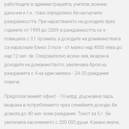
работещите в администрацията, учители, военни,
данъчни и т.н., това определено би насърчило
раждаемостта. При нарастването на доходите през
годините от 1999 до 2009-а раждаемостта се е
повишила с 3,1 промила, а доходите на домакинствата
са нараснали близо 3 пъти - от малко над 4000 лева до
над 12 хил. лв. Следователно всеки лев, вкаран в
доходите на домакинството, увеличава броя на
ражданията с 4 на един милион - 24-25 раждания
повече.
Предполагаемият ефект - 10 млрд. държавна пара,
вкарана в потреблението чрез семейните доходи, би
довела до 40 хил. нови раждания. Тоест за 5 г. би
увеличила населението с 200 000 души. Казано иначе,