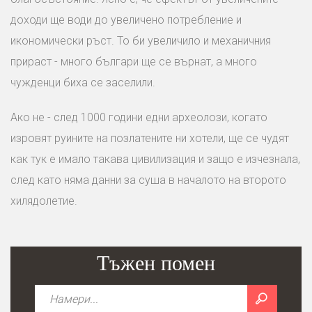
доходи ще води до увеличено потребление и
икономически ръст. То би увеличило и механичния
прираст - много българи ще се върнат, а много
чужденци биха се заселили.
Ако не - след 1000 години едни археолози, когато
изровят руините на позлатените ни хотели, ще се чудят
как тук е имало такава цивилизация и защо е изчезнала,
след като няма данни за суша в началото на второто
хилядолетие.
Тъжен помен