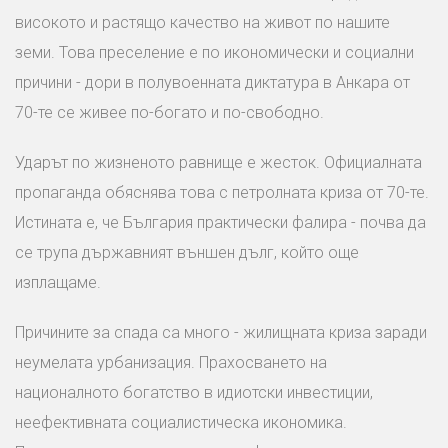
високото и растящо качество на живот по нашите
земи. Това преселение е по икономически и социални
причини - дори в полувоенната диктатура в Анкара от
70-те се живее по-богато и по-свободно.
Ударът по жизненото равнище е жесток. Официалната
пропаганда обяснява това с петролната криза от 70-те.
Истината е, че България практически фалира - почва да
се трупа държавният външен дълг, който още
изплащаме.
Причините за спада са много - жилищната криза заради
неумелата урбанизация. Прахосването на
националното богатство в идиотски инвестиции,
неефективната социалистическа икономика.