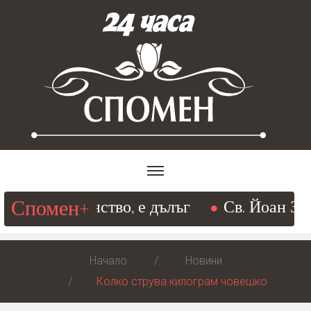
Спомен+
м съвършенство, е дълъг
Св. Йоан Златоу
Начало
Новини
Колко струва килограм човешко