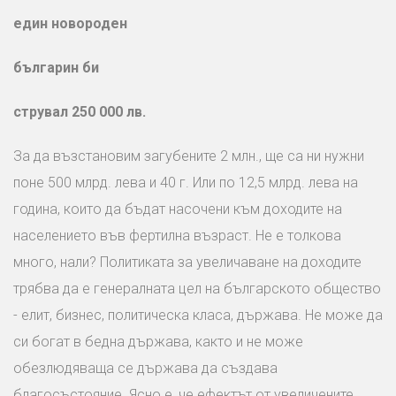
един новороден
българин би
струвал 250 000 лв.
За да възстановим загубените 2 млн., ще са ни нужни
поне 500 млрд. лева и 40 г. Или по 12,5 млрд. лева на
година, които да бъдат насочени към доходите на
населението във фертилна възраст. Не е толкова
много, нали? Политиката за увеличаване на доходите
трябва да е генералната цел на българското общество
- елит, бизнес, политическа класа, държава. Не може да
си богат в бедна държава, както и не може
обезлюдяваща се държава да създава
благосъстояние. Ясно е, че ефектът от увеличените