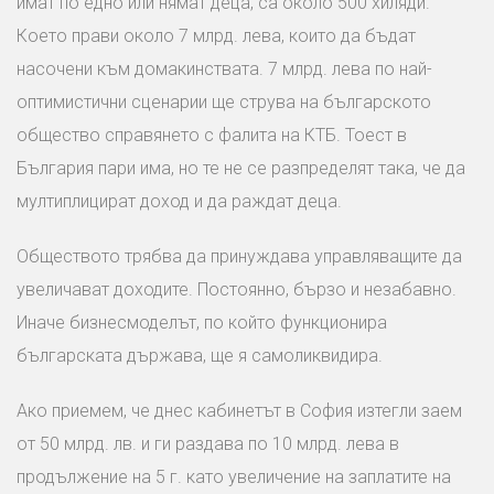
имат по едно или нямат деца, са около 500 хиляди.
Което прави около 7 млрд. лева, които да бъдат
насочени към домакинствата. 7 млрд. лева по най-
оптимистични сценарии ще струва на българското
общество справянето с фалита на КТБ. Тоест в
България пари има, но те не се разпределят така, че да
мултиплицират доход и да раждат деца.
Обществото трябва да принуждава управляващите да
увеличават доходите. Постоянно, бързо и незабавно.
Иначе бизнесмоделът, по който функционира
българската държава, ще я самоликвидира.
Ако приемем, че днес кабинетът в София изтегли заем
от 50 млрд. лв. и ги раздава по 10 млрд. лева в
продължение на 5 г. като увеличение на заплатите на