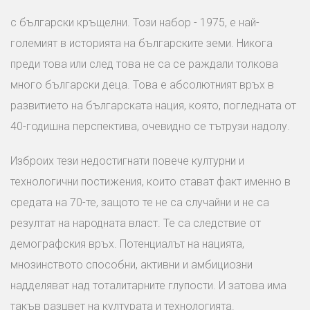
с български кръщелни. Този набор - 1975, е най-
големият в историята на българските земи. Никога
преди това или след това не са се раждали толкова
много български деца. Това е абсолютният връх в
развитието на българската нация, която, погледната от
40-годишна перспектива, очевидно се тътрузи надолу.
Изброих тези недостигнати повече културни и
технологични постижения, които стават факт именно в
средата на 70-те, защото те не са случайни и не са
резултат на народната власт. Те са следствие от
демографския връх. Потенциалът на нацията,
мнозинството способни, активни и амбициозни
надделяват над тоталитарните глупости. И затова има
такъв разцвет на културата и технологията.