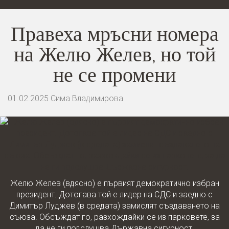
Правеха мръсни номера
на Желю Желев, но той
не се промени
01.02.2025
Сима Владимирова
Желю Желев (вдясно) е първият демократично избран
президент. Дотогава той е лидер на СДС и заедно с
Димитър Луджев (в средата) замислят създаването на
съюза. Обсъждат го, разхождайки се из парковете, за
да не ги подслушва Държавна сигурност.