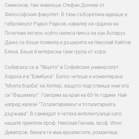
Симеонов, там живееше Стефан Дончев от
Философския факултет. В тази съборетина идваше и
габровецът Радко Радков, кавалер на ордена на
Почетния легион, който написа пиеса за хан Аспарух.
Даже се беше появила и дъщерята на Николай Хайтов
Елена. Беше й интересна тази група от хора.
Събираха се в "Яйцето" в Софийския университет.
Ходеха и в "Бамбука". Батко четеше и коментираха
"Моята борба" на Хитлер, защото подготвяше книгата
си "Фашизмът". Говорим за края на 60-те години. Най-
напред излезе "Тоталитаризмът и тоталитарната
държава". В самиздат я четяха интелектуалци като
нашите приятели проф. Николай Генчев, проф. Илчо
Димитров. Винаги ги има идеалистите, романтици.