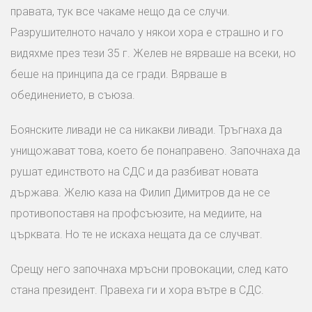
правата, тук все чакаме нещо да се случи.
Разрушителното начало у някои хора е страшно и го
видяхме през тези 35 г. Желев не вярваше на всеки, но
беше на принципа да се гради. Вярваше в
обединението, в съюза.
Боянските ливади не са никакви ливади. Тръгнаха да
унищожават това, което бе понаправено. Започнаха да
рушат единството на СДС и да разбиват новата
държава. Желю каза на Филип Димитров да не се
противопоставя на профсъюзите, на медиите, на
църквата. Но те не искаха нещата да се случват.
Срещу него започнаха мръсни провокации, след като
стана президент. Правеха ги и хора вътре в СДС.