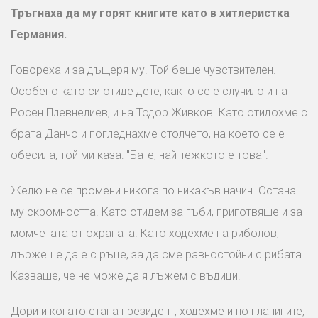
Тръгнаха да му горят книгите като в хитлеристка
Германия.
Говореха и за дъщеря му. Той беше чувствителен.
Особено като си отиде дете, както се е случило и на
Росен Плевнелиев, и на Тодор Живков. Като отидохме с
брата Данчо и погледнахме столчето, на което се е
обесила, той ми каза: "Бате, най-тежкото е това".
Желю не се промени никога по никакъв начин. Остана
му скромността. Като отидем за гъби, приготвяше и за
момчетата от охраната. Като ходехме на риболов,
държеше да е с ръце, за да сме равностойни с рибата.
Казваше, че не може да я лъжем с въдици.
Дори и когато стана президент, ходехме и по планините,