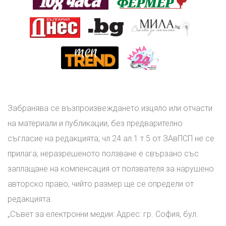
Забранява се възпроизвеждането изцяло или отчасти
на материали и публикации, без предварително
съгласие на редакцията; чл.24 ал.1 т.5 от ЗАвПСП не се
прилага; неразрешеното ползване е свързано със
заплащане на компенсация от ползвателя за нарушено
авторско право, чийто размер ще се определи от
редакцията.
„Съвет за електронни медии: Адрес: гр. София, бул.