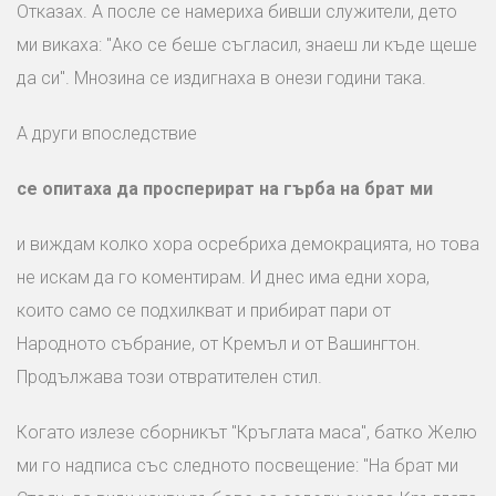
Отказах. А после се намериха бивши служители, дето
ми викаха: "Ако се беше съгласил, знаеш ли къде щеше
да си". Мнозина се издигнаха в онези години така.
А други впоследствие
се опитаха да просперират на гърба на брат ми
и виждам колко хора осребриха демокрацията, но това
не искам да го коментирам. И днес има едни хора,
които само се подхилкват и прибират пари от
Народното събрание, от Кремъл и от Вашингтон.
Продължава този отвратителен стил.
Когато излезе сборникът "Кръглата маса", батко Желю
ми го надписа със следното посвещение: "На брат ми