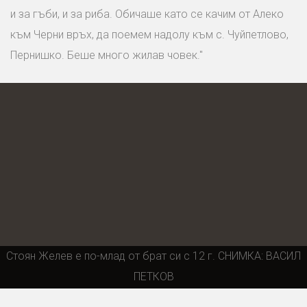
и за гъби, и за риба. Обичаше като се качим от Алеко
към Черни връх, да поемем надолу към с. Чуйпетлово,
Пернишко. Беше много жилав човек."
Стоян Желев е по-млад от брат си с 12 г. СНИМКА: ВАСИЛ
ПЕТКОВ