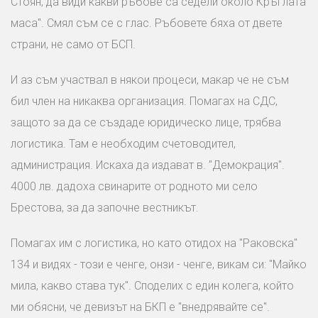
Стоян, да види какви ръбове са седели около Кръглата
маса". Смял съм се с глас. Ръбовете бяха от двете
страни, не само от БСП.
И аз съм участвал в някои процеси, макар че не съм
бил член на никаква организация. Помагах на СДС,
защото за да се създаде юридическо лице, трябва
логистика. Там е необходим счетоводител,
администрация. Искаха да издават в. "Демокрация".
4000 лв. дадоха свинарите от родното ми село
Брестова, за да започне вестникът.
Помагах им с логистика, но като отидох на "Раковска"
134 и видях - този е ченге, онзи - ченге, викам си: "Майко
мила, какво става тук". Споделих с един колега, който
ми обясни, че девизът на БКП е "внедрявайте се".