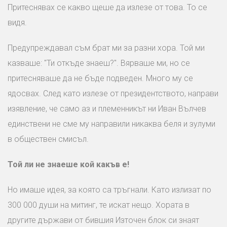
Притеснявах се какво щеше да излезе от това. То се
видя.
Предупреждавал съм брат ми за разни хора. Той ми
казваше: "Ти откъде знаеш?". Вярваше ми, но се
притесняваше да не бъде подведен. Много му се
ядосвах. След като излезе от президентството, направи
изявление, че само аз и племенникът ни Иван Вълчев
единствени не сме му направили никаква беля и зулуми
в обществен смисъл.
Той ли не знаеше кой какъв е!
Но имаше идея, за която са тръгнали. Като излизат по
300 000 души на митинг, те искат нещо. Хората в
другите държави от бившия Източен блок си знаят