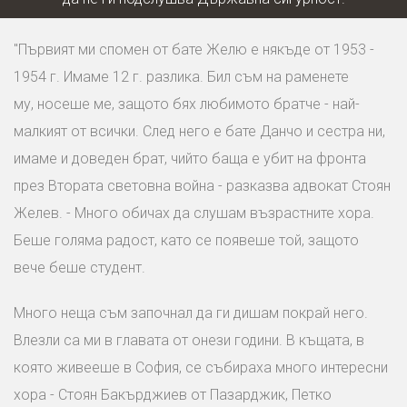
"Първият ми спомен от бате Желю е някъде от 1953 -
1954 г. Имаме 12 г. разлика. Бил съм на раменете
му, носеше ме, защото бях любимото братче - най-
малкият от всички. След него е бате Данчо и сестра ни,
имаме и доведен брат, чийто баща е убит на фронта
през Втората световна война - разказва адвокат Стоян
Желев. - Много обичах да слушам възрастните хора.
Беше голяма радост, като се появеше той, защото
вече беше студент.
Много неща съм започнал да ги дишам покрай него.
Влезли са ми в главата от онези години. В къщата, в
която живееше в София, се събираха много интересни
хора - Стоян Бакърджиев от Пазарджик, Петко