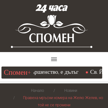
Спомен+
ещ към съвършенство, е дълъг
Св. Йоан 
Начало
Новини
Правеха мръсни номера на Желю Желев, но
той не се промени