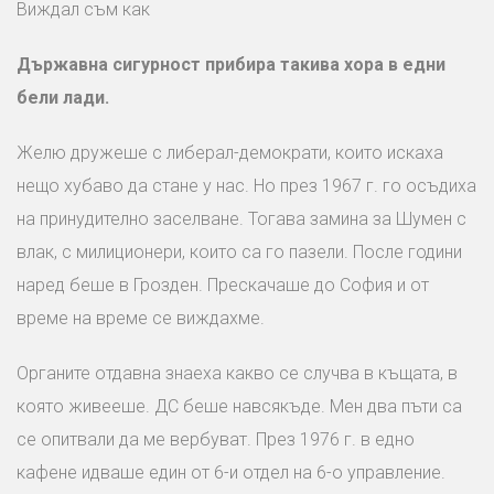
Виждал съм как
Държавна сигурност прибира такива хора в едни
бели лади.
Желю дружеше с либерал-демократи, които искаха
нещо хубаво да стане у нас. Но през 1967 г. го осъдиха
на принудително заселване. Тогава замина за Шумен с
влак, с милиционери, които са го пазели. После години
наред беше в Грозден. Прескачаше до София и от
време на време се виждахме.
Органите отдавна знаеха какво се случва в къщата, в
която живееше. ДС беше навсякъде. Мен два пъти са
се опитвали да ме вербуват. През 1976 г. в едно
кафене идваше един от 6-и отдел на 6-о управление.