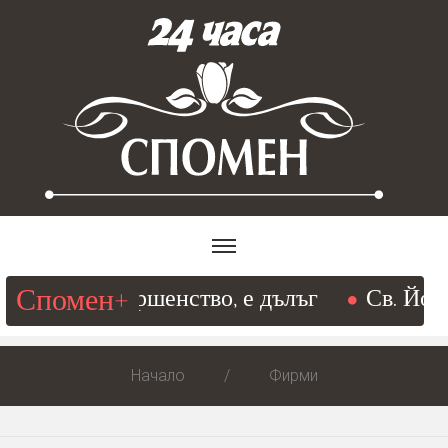
Спомен+
ещ към съвършенство, е дълъг
Св. Йоан 
Начало
Фирми