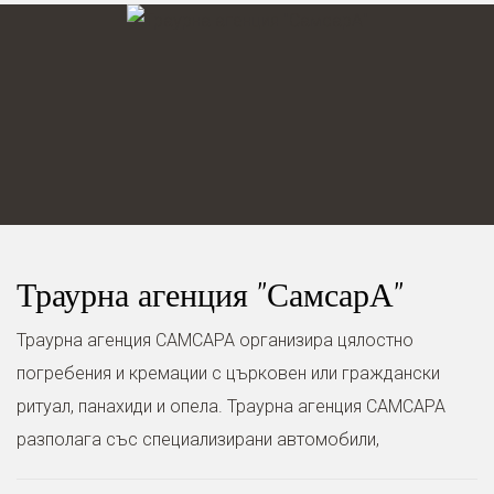
Траурна агенция "СамсарА"
Траурна агенция САМСАРА организира цялостно
погребения и кремации с църковен или граждански
ритуал, панахиди и опела. Траурна агенция САМСАРА
разполага със специализирани автомобили,