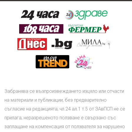
Забранява се възпроизвеждането изцяло или отчасти
на материали и публикации, без предварително
съгласие на редакцията; чл.24 ал.1 т.5 от ЗАвПСП не се
прилага; неразрешеното ползване е свързано със
заплащане на компенсация от ползвателя за нарушено