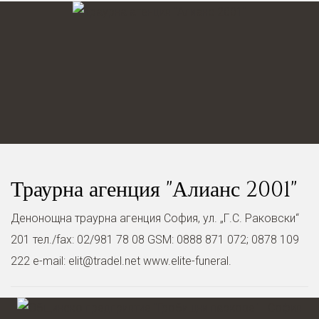
Траурна агенция "Алианс 2001"
Денонощна траурна агенция София, ул. „Г.С. Раковски“
201 тел./fax: 02/981 78 08 GSM: 0888 871 072; 0878 109
222 e-mail:
elit@tradel.net
www.elite-funeral.