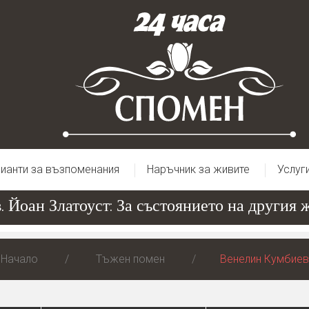
ианти за възпоменания
Наръчник за живите
Услуг
Йоан Златоуст: За състоянието на другия жи
Начало
Тъжен помен
Венелин Кумбиев