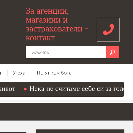
За агенции,
магазини и
застрахователи -
контакт
и
Утеха
Пътят към бога
вот
Нека не считаме себе си за големи