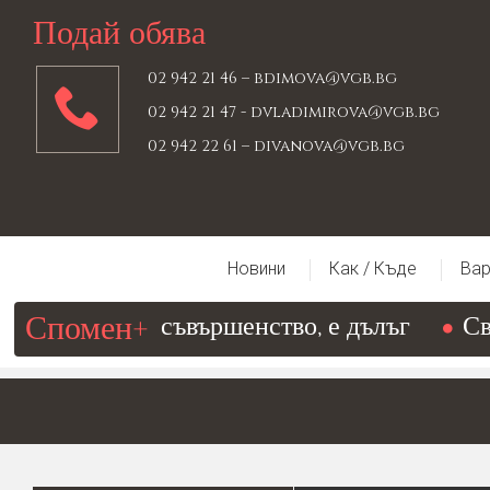
Подай обява
02 942 21 46 –
bdimova@vgb.bg
02 942 21 47 -
dvladimirova@vgb.bg
02 942 22 61 –
divanova@vgb.bg
Новини
Как / Къде
Вар
Спомен+
, водещ към съвършенство, е дълъг
Св. 