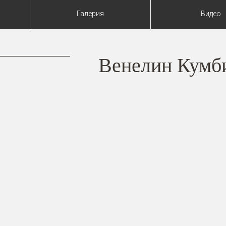
Галерия
Видео
Венелин Кумб