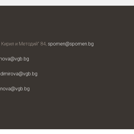
. Кирил и Методий” 84,
spomen@spomen.bg
mova@vgb.bg
adimirova@vgb.bg
anova@vgb.bg