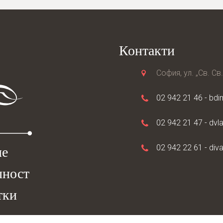
Контакти
София, ул. „Св. Св
02 942 21 46 -
bdi
02 942 21 47 -
dvl
02 942 22 61 -
div
не
лност
тки