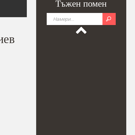
Тъжен помен
иев