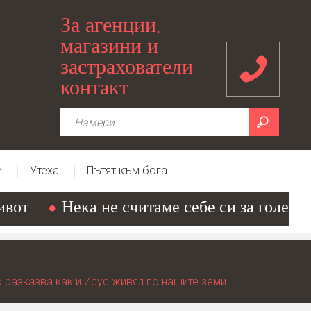
За агенции,
магазини и
застрахователи -
контакт
и
Утеха
Пътят към бога
т
Нека не считаме себе си за големи мъ
 разказва как и Исус живял по нашите земи