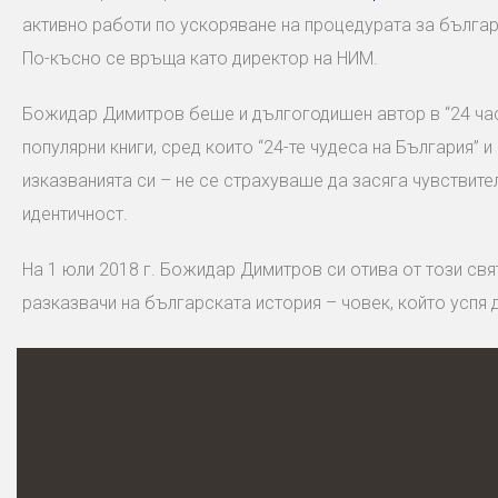
активно работи по ускоряване на процедурата за българ
По-късно се връща като директор на НИМ.
Божидар Димитров беше и дългогодишен автор в “24 часа
популярни книги, сред които “24-те чудеса на България” 
изказванията си – не се страхуваше да засяга чувствите
идентичност.
На 1 юли 2018 г. Божидар Димитров си отива от този свят
разказвачи на българската история – човек, който успя 