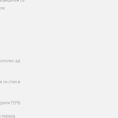
 изведнъж се
сле
кополис ад
я си стил в
крепя ГЕРБ.
и период