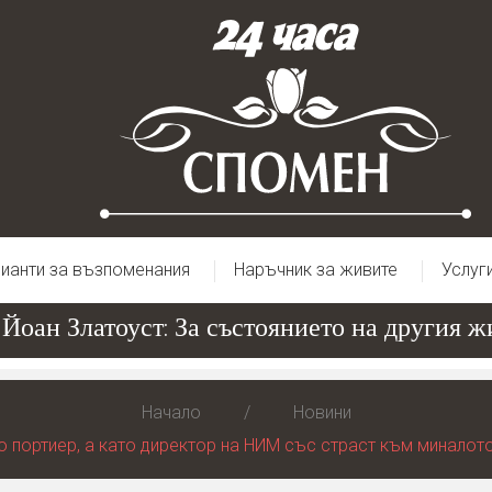
ианти за възпоменания
Наръчник за живите
Услуг
ан Златоуст: За състоянието на другия живо
Начало
Новини
 портиер, а като директор на НИМ със страст към миналото