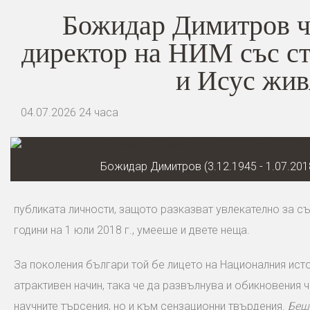
Божидар Димитров чи
директор на НИМ със ст
и Исус жив
04.07.2026
24 часа
Божидар Димитров (3.12.1945 - 1.07.201
публиката личности, защото разказват увлекателно за с
години на 1 юли 2018 г., умееше и двете неща.
За поколения българи той бе лицето на Националния ист
атрактивен начин, така че да развълнува и обикновения
научните търсения, но и към сензационни твърдения.
Беш