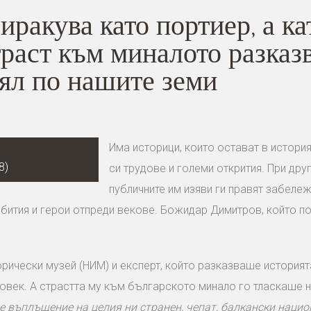
ракува като портиер, а ка
раст към миналото разказв
ял по нашите земи
Има историци, които остават в история
8)
си трудове и големи открития. При дру
публичните им изяви ги правят забележ
ъбития и герои отпреди векове. Божидар Димитров, който по
орически музей (НИМ) и експерт, който разказваше историят
 човек. А страстта му към българското минало го тласкаше 
е въплъщение на целия ни странен, чепат, балкански нацио