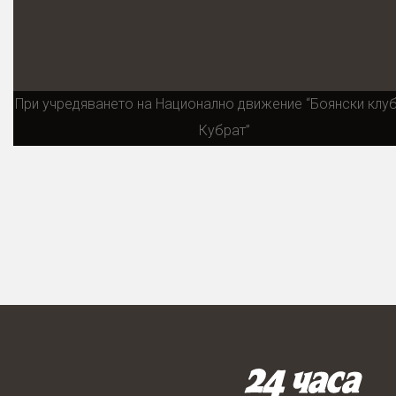
При учредяването на Национално движение “Боянски клуб
Кубрат”