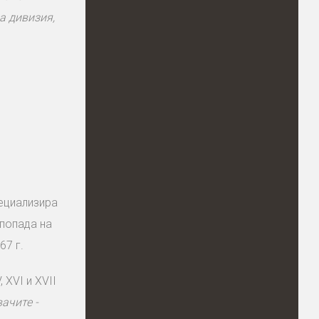
а дивизия,
пециализира
 попада на
67 г.
 XVI и XVII
ачите -