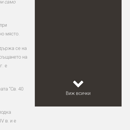
ри само
при
но място.
адържа се на
връщането на
г. е
ата “Св. 40
Виж всички
лодка
V в. и е