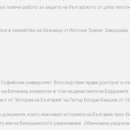
а повече работа за защита на българското от цяла пехотн
опол в семейство на бежанци от Източна Тракия. Завършва
в Софийския университет. Впоследствие прави докторат и с
на Ватикана, конкретно в този на династията на Борджиите
ст от “История на България” на Петър Богдан Бакшев от 16
о документи, които изясняват историята на България през XV,
то или на Венецианското разузнаване.
Обикновено разузнав