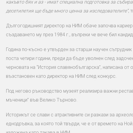
какъвто бях и аз - имат специална подготовка за събир
десетилетия ще бъде много ценна за изследователите”
, 
Дългогодишният директор на НИМ обаче започва кариерат
създаването му през 1984 г., въпреки че вече бил канди
Година по-късно е утвърден за старши научен сътрудник I
поста четири години, преди да бъде уволнен след задоч
черновата на “История славянобългарска”, написана от о
възстановен като директор на НИМ след конкурс.
Под негово ръководство музеят реализира важни реставр
мъченици” във Велико Търново.
Историкът се слави с атрактивните си разкази за археол
еднодръвка, за която той твърди, че е от времето на Ной.
изложена като такава в НИМ.