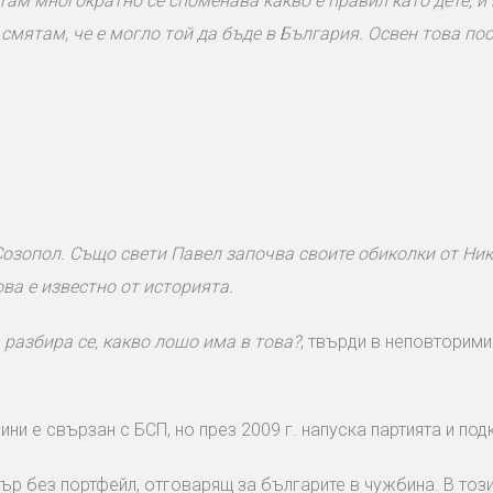
 там многократно се споменава какво е правил като дете, и
 смятам, че е могло той да бъде в България. Освен това по
озопол. Също свети Павел започва своите обиколки от Ни
ова е известно от историята.
 разбира се, какво лошо има в това?
, твърди в неповторими
ини е свързан с БСП, но през 2009 г. напуска партията и под
ър без портфейл, отговарящ за българите в чужбина. В тоз