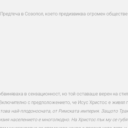
н Предтеча в Созопол, което предизвиква огромен обществен
обвиняваха в сензационност, но той оставаше верен на стила
 Включително с предположението, че Исус Христос е живял 
и това най-плодоносната, от Римската империя. Защото Тра
изия населението е многолюдно. На Христос пък му се губя