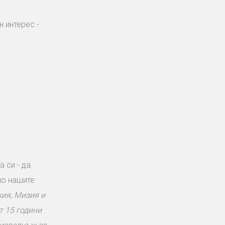
 интерес -
 си - да
по нашите
кия, Мизия и
т 15 години