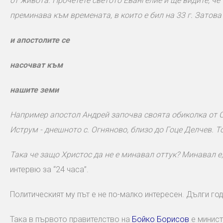
от живота. Прочетете светото Евангелие и ще видите, че
преминава към времената, в които е бил на 33 г. Затова
и апостолите се
насочват към
нашите земи
Например апостол Андрей започва своята обиколка от С
Иструм - днешното с. Огняново, близо до Гоце Делчев. Т
Така че защо Христос да не е минавал оттук? Минавал е,
интервю за “24 часа”.
Политическият му път е не по-малко интересен. Дълги год
Така в първото правителство на
Бойко Борисов
е минист