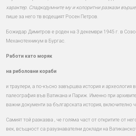
характер. Сладкодумните му и колоритни разкази вършех
пише за него тв водещият Росен Петров.
Божидар Димитров е роден на 3 декември 1945 г. в Соз
Механотехникум в Бургас.
Работи като моряк
на риболовни кораби
и траулери, а по-късно завършва история и археология 
палеография във Ватикана и Париж. Именно при архивите 
важни документи за българската история, включително ча
Самият той разказва , че голяма част от откритите от нег
век, всъщност са разузнавателни доклади на Ватиканско