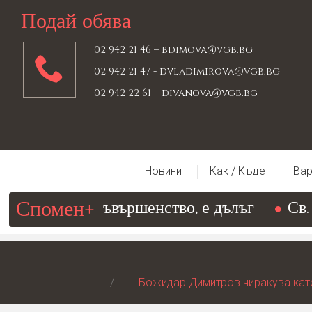
Подай обява
02 942 21 46 –
bdimova@vgb.bg
02 942 21 47 -
dvladimirova@vgb.bg
02 942 22 61 –
divanova@vgb.bg
Новини
Как / Къде
Вар
Спомен+
водещ към съвършенство, е дълъг
Св. Йо
Божидар Димитров чиракува като