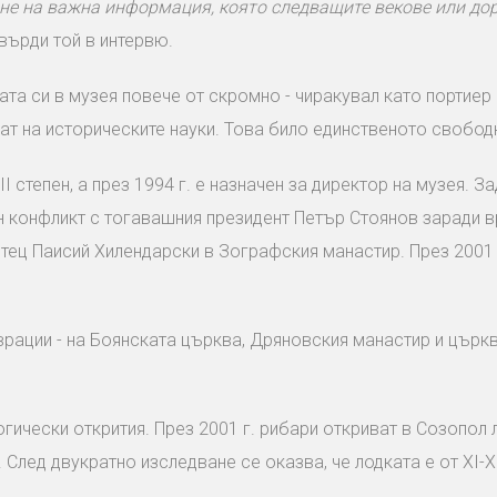
ане на важна информация, която следващите векове или до
твърди той в интервю.
а си в музея повече от скромно - чиракувал като портиер 
дат на историческите науки. Това било единственото свобод
I степен, а през 1994 г. е назначен за директор на музея. З
ен конфликт с тогавашния президент Петър Стоянов заради 
тец Паисий Хилендарски в Зографския манастир. През 2001 
ации - на Боянската църква, Дряновския манастир и църкв
огически открития. През 2001 г. рибари откриват в Созопол 
 След двукратно изследване се оказва, че лодката е от XI-XI