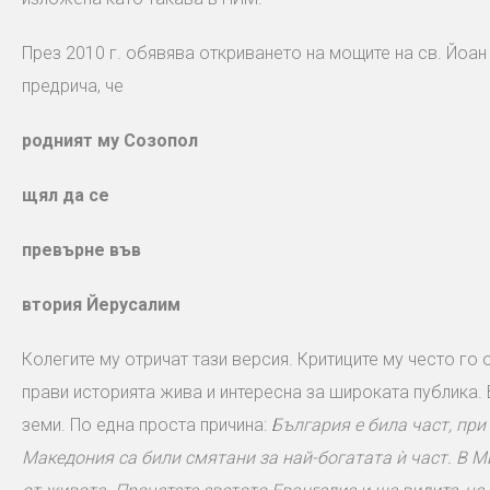
През 2010 г. обявява откриването на мощите на св. Йоа
предрича, че
родният му Созопол
щял да се
превърне във
втория Йерусалим
Колегите му отричат тази версия. Критиците му често го 
прави историята жива и интересна за широката публика.
земи. По една проста причина:
България е била част, пр
Македония са били смятани за най-богатата ѝ част. В М