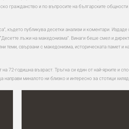
ско гражданство и по въпросите на българските общности 
”, където публикува десетки анализи и коментари. Издаде 
и “Десетте лъжи на македонизма”. Винаги беше смел и директ
лни теми, свързани с македонизма, историческата памет и 
 на 72-годишна възраст. Тръгна си един от най-ярките и сп
да направи миналото ни близко и интересно за стотици хиляд