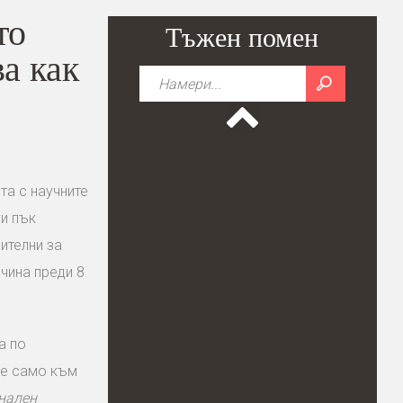
то
Тъжен помен
а как
та с научните
ги пък
ителни за
чина преди 8
а по
не само към
нален