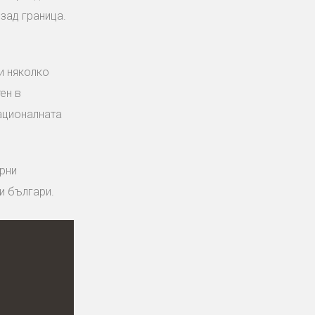
зад граница.
и няколко
ен в
националната
орни
и българи.