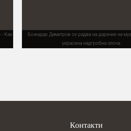
 - Кан
Божидар Димитров се радва на дарение на муз
украсена надгробна плоча.
Контакти