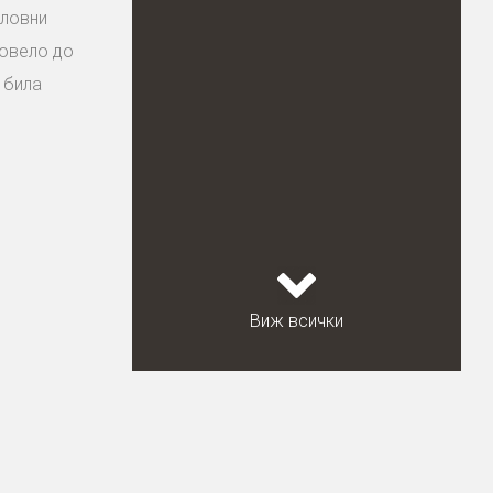
словни
довело до
 била
Виж всички