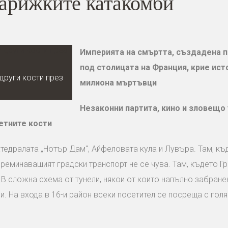
парижките катакомби
Империята на смъртта, създадена 
под столицата на Франция, крие ист
други кости през
милиона мъртъвци
Незаконни партита, кино и зловещо 
етните кости
атедралата „Нотър Дам", Айфеловата кула и Лувъра. Там, къ
реминаващият градски транспорт не се чува. Там, където Гр
. В сложна схема от тунели, някои от които напълно забранен
и. На входа в 16-и район всеки посетител се посреща с голя