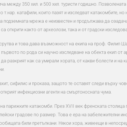
ча между 350 хил. и 500 хил. туристи годишно. Позволената
о т.нар. катафили, които пазят и изследват катакомбите, но 
 на подземната мрежа е неизвестен и продължава да озадач
са открити както от археолози, така и от градски изследова
се срутва и това дава възможност на екипа на проф. Филип Ш
 първото по рода си научно изследване на обекта екип от а
 да разкрият как са умирали хората, от какви болести и на к
ни.
хит, сифилис и проказа, защото те оставят следи върху чо
 открият инфекциозни агенти на смъртоносната чума.
о на парижките катакомби. През XVII век френската столица
ейски градове по размер. Това е ера на забележителни ин
гробищата били претъпкани. Някои хора, живеещи в непосре