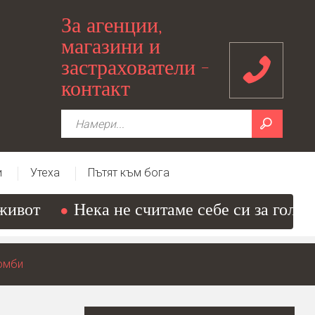
За агенции,
магазини и
застрахователи -
контакт
и
Утеха
Пътят към бога
ивот
Нека не считаме себе си за големи
комби