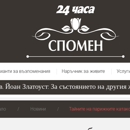
ианти за възпоменания
Наръчник за живите
Услуг
 Йоан Златоуст: За състоянието на другия ж
ало
Новини
Тайните на парижките ката