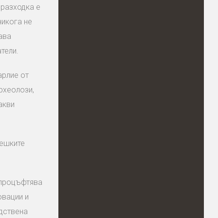
 разходка е
никога не
ава
тели.
арлие от
рхеолози,
акви
вешките
 процъфтява
овации и
дствена