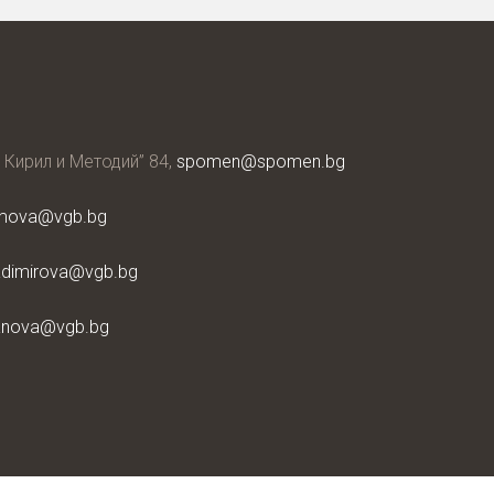
. Кирил и Методий” 84,
spomen@spomen.bg
mova@vgb.bg
adimirova@vgb.bg
anova@vgb.bg