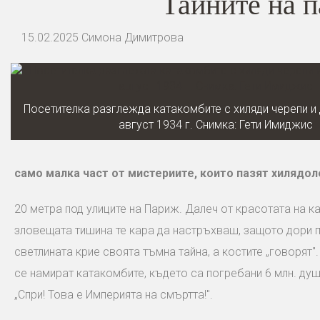
Тайните на 
15.02.2025
Симона Димитрова
Посетителка разглежда катакомбите с хиляди черепи и 
август 1934 г. Снимкa: Гети Имиджис
само малка част от мистериите, които пазят хилядол
20 метра под улиците на Париж. Далеч от красотата на к
зловещата тишина те кара да настръхваш, защото дори п
светлината крие своята тъмна тайна, а костите „говорят"
се намират катакомбите, където са погребани 6 млн. душ
„Спри! Това е Империята на смъртта!".