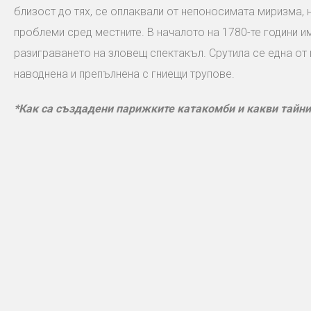
близост до тях, се оплаквали от непоносимата миризма, 
проблеми сред местните. В началото на 1780-те години и
разиграването на зловещ спектакъл. Срутила се една от 
наводнена и препълнена с гниещи трупове.
*Как са създадени парижките катакомби и какви тайни 