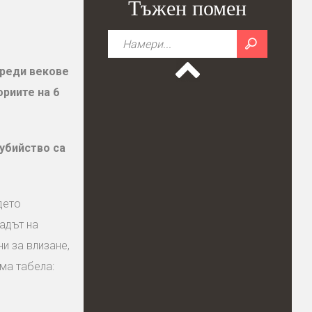
Тъжен помен
преди векове
ориите на 6
убийство са
дето
адът на
и за влизане,
ма табела: