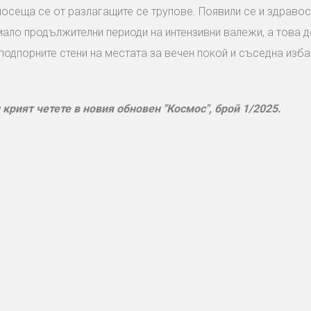
носеща се от разлагащите се трупове. Появили се и здраво
мало продължителни периоди на интензивни валежи, а това 
подпорните стени на местата за вечен покой и съседна изба
крият четете в новия обновен "Космос", брой 1/2025.