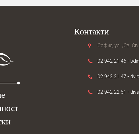
Контакти
София, ул. „Св. Св
02 942 21 46 -
bdi
02 942 21 47 -
dvl
02 942 22 61 -
div
не
лност
тки