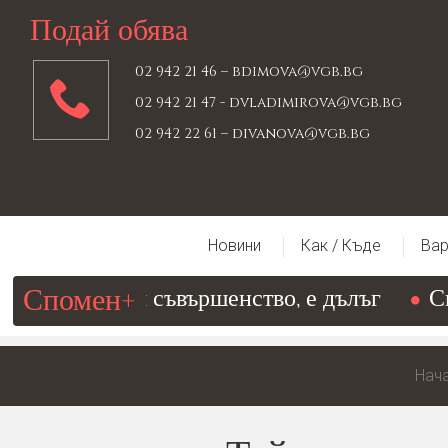
Подай обява
02 942 21 46 –
bdimova@vgb.bg
02 942 21 47 -
dvladimirova@vgb.bg
02 942 22 61 –
divanova@vgb.bg
Новини
Как / Къде
Вар
Спомен+
т, водещ към съвършенство, е дълъг
Св.
Нач