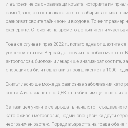
И въпреки че са смразяващи кръвта, историята им привли
само 1,5 км, а в останалата част от лабиринта влизат сам
разкриват своите тайни зони и входове. Точният размер
експертите. С течение на времето допълнителни участъци 
Това се случва и през 2022 г., когато една от шахтите 
университета във Версай да проучи подробно мястото. В
антрополози, биолози и лекари ще анализират костите, за
операции са били подлагани в продължение на 1000 годи
Екипът лесно ще може да разпознае заболявания като ра
кости. А извличането на ДНК от зъбите им ще позволи да
За тази цел учените се връщат в началото - създаванет
като оживен метрополис, надминаващ всички други европ
неограничен растеж. Поради възрастта на града обаче 