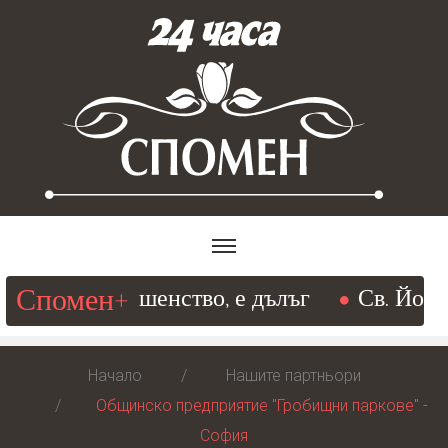
Спомен+
щ към съвършенство, е дълъг
Св. Йоан З
Начало
Нашите партньори
Общинско предприятие "Гробищни паркове" -
София