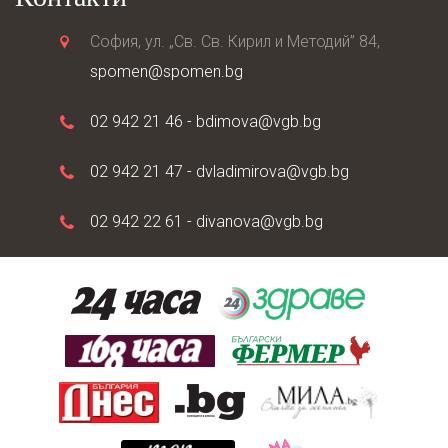
София, ул. „Св. Св. Кирил и Методий” 84,
spomen@spomen.bg
02 942 21 46 -
bdimova@vgb.bg
02 942 21 47 -
dvladimirova@vgb.bg
02 942 22 61 -
divanova@vgb.bg